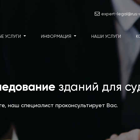
expert-legal@rus-m
ЫЕ УСЛУГИ
ИНФОРМАЦИЯ
НАШИ УСЛУГИ
К
ледование
зданий для су
уге, наш специалист проконсультирует Вас.