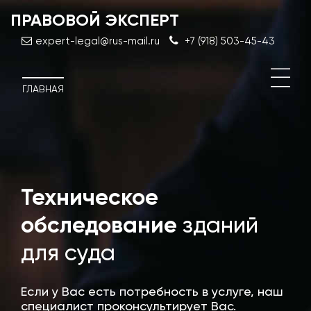
ПРАВОВОЙ ЭКСПЕРТ
expert-legal@rus-mail.ru
+7 (918) 503-45-43
ГЛАВНАЯ
Техническое
Дос
эксп
обследование
зданий
стро
для суда
Если у Вас есть потребность в услуге, наш
специалист проконсультирует Вас.