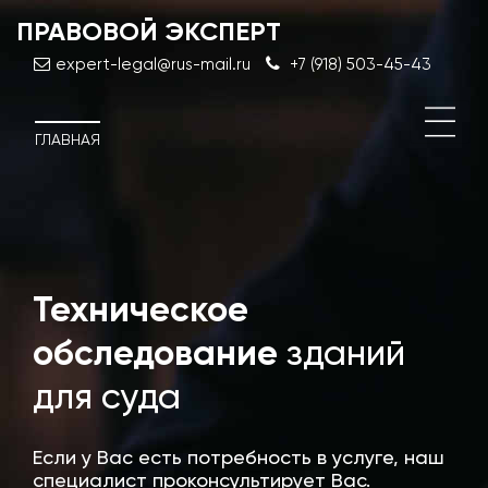
ПРАВОВОЙ ЭКСПЕРТ
expert-legal@rus-mail.ru
+7 (918) 503-45-43
ГЛАВНАЯ
Техническое
Дос
эксп
обследование
зданий
стро
для суда
Если у Вас есть потребность в услуге, наш
специалист проконсультирует Вас.