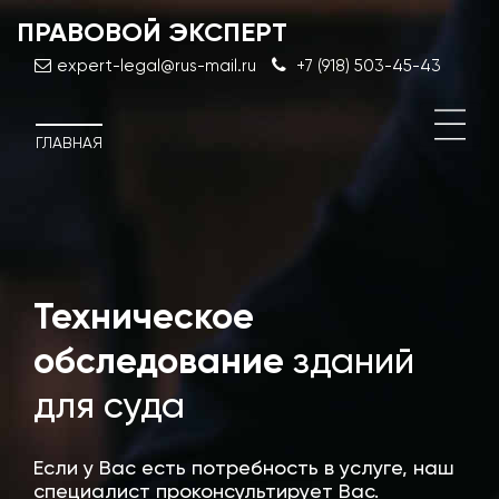
ПРАВОВОЙ ЭКСПЕРТ
expert-legal@rus-mail.ru
+7 (918) 503-45-43
ГЛАВНАЯ
Техническое
Дос
эксп
обследование
зданий
стро
для суда
Если у Вас есть потребность в услуге, наш
специалист проконсультирует Вас.